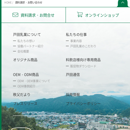
HOME
資料請求・お問い合わせ
資料請求・お問合せ
オンラインショップ
戸田乳業について
私たちの仕事
私たちの想い
事業内容
協働パートナー紹介
戸田乳業のこだわり
会社概要
オリジナル商品
料飲店様向け専用商品
販促物ダウンロード
OEM・ODM商品
戸田通信
ODM・OEM事業について
ODM事例紹介
秩父だより
採用情報
プレスリリース
プライバシーポリシー