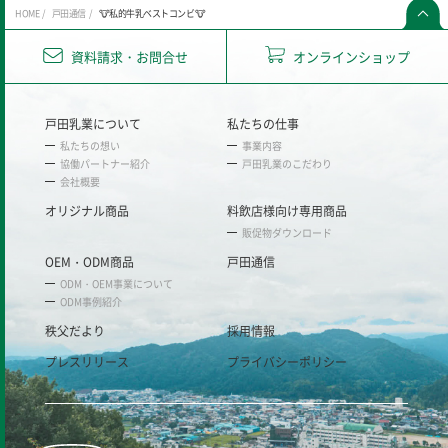
HOME
戸田通信
🐮私的牛乳ベストコンビ🐮
資料請求・お問合せ
オンラインショップ
戸田乳業について
私たちの仕事
私たちの想い
事業内容
協働パートナー紹介
戸田乳業のこだわり
会社概要
オリジナル商品
料飲店様向け専用商品
販促物ダウンロード
OEM・ODM商品
戸田通信
ODM・OEM事業について
ODM事例紹介
秩父だより
採用情報
プレスリリース
プライバシーポリシー