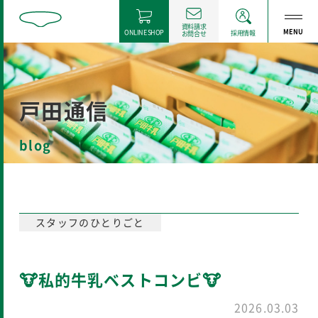
資料請求
MENU
ONLINE SHOP
採用情報
お問合せ
戸田通信
blog
スタッフのひとりごと
🐮私的牛乳ベストコンビ🐮
2026.03.03